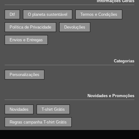
Informações Gerais
Dtf
O planeta sustentável
Termos e Condições
Política de Privacidade
Devoluções
Envios e Entregas
Categorias
Personalizações
Novidades e Promoções
Novidades
T-shirt Grátis
Regras campanha T-shirt Grátis