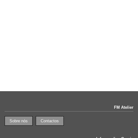
CONSULTAR
NOVO
Casaco Softshell Unisexo
Softshell 280g: mobilidade, conforto e estilo num só
CONSULTAR
NOVO
Parka acolchoada c/capuz
Acolchoada, versátil e robusta. Uma parka preparada para todos os
desafios do inverno
CONSULTAR
FM Atelier
Sobre nós
Contactos