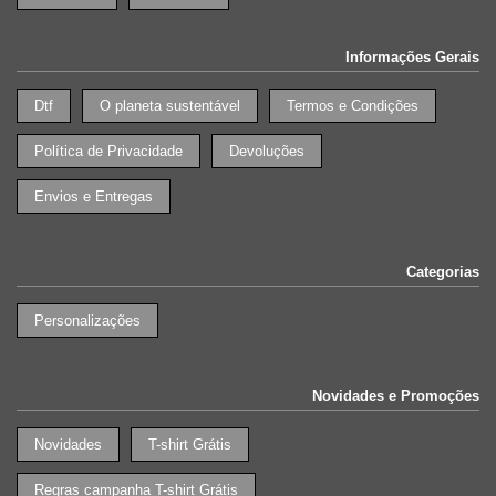
Informações Gerais
Dtf
O planeta sustentável
Termos e Condições
Política de Privacidade
Devoluções
Envios e Entregas
Categorias
Personalizações
Novidades e Promoções
Novidades
T-shirt Grátis
Regras campanha T-shirt Grátis