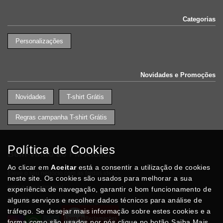
Categorias
Personalizações
Novidades e Promoções
Novidades
T-shirt Grátis
Regras campanha T-shirt Grátis
Política de Cookies
Bem-vindo ao FM Atelier
Ao clicar em
Aceitar
está a consentir a utilização de cookies
Eleve o seu negócio com as fardas ideais
neste site. Os cookies são usados para melhorar a sua
para a sua empresa!
experiência de navegação, garantir o bom funcionamento de
Partilhe com os seus amigo
alguns serviços e recolher dados técnicos para análise de
tráfego. Se desejar mais informação sobre estes cookies e a
forma como são usados por nós clique no botão Saiba Mais.