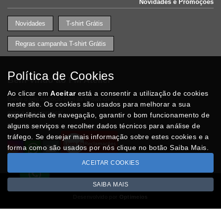
Novidades e Promoções
Novidades
T-shirt Grátis
Regras campanha T-shirt Grátis
Política de Cookies
Bem-vindo ao FM Atelier
Ao clicar em
Aceitar
está a consentir a utilização de cookies
Eleve o seu negócio com as fardas ideais
neste site. Os cookies são usados para melhorar a sua
para a sua empresa!
experiência de navegação, garantir o bom funcionamento de
Partilhe com os seus amigo
alguns serviços e recolher dados técnicos para análise de
tráfego. Se desejar mais informação sobre estes cookies e a
forma como são usados por nós clique no botão Saiba Mais.
ACEITAR COOKIES
SAIBA MAIS
Todos os valores incluem IVA à taxa em vigor
Copyright © FMATELIER.pt 2026
Desenvolvido por
Optimeios
SITES DESTACADOS NA FUNCIONALIDADE RIO